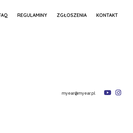
FAQ
REGULAMINY
ZGŁOSZENIA
KONTAKT
myear@myear.pl